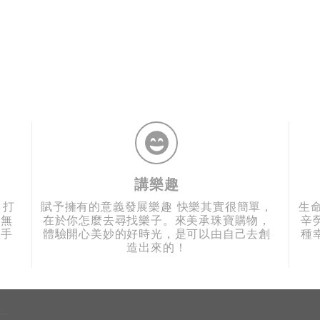
講樂趣
，打
賦予擁有的意義發展樂趣 快樂其實很簡單，
生
的無
在於你怎麼去尋找樂子。來美承珠寶購物，
辛
翠手
體驗開心美妙的好時光，是可以由自己去創
種
造出來的！