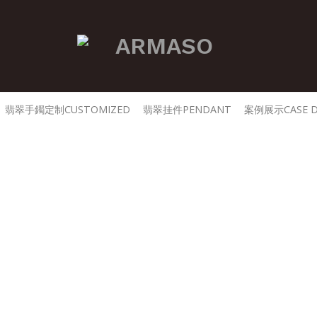
翡翠手鐲定制CUSTOMIZED
翡翠挂件PENDANT
案例展示CASE D
關於我們
令人驚歎的傑作都可以世代相傳。 美
不迎合起起落落的流行時尚。