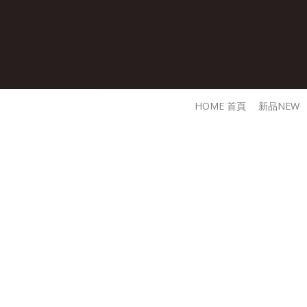
Skip
to
content
HOME 首頁
新品NEW
經典的設計、