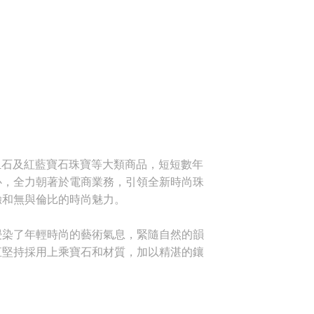
玉石及紅藍寶石珠寶等大類商品，短短數年
心，全力朝著於電商業務，引領全新時尚珠
驗和無與倫比的時尚魅力。
浸染了年輕時尚的藝術氣息，緊隨自然的韻
直堅持採用上乘寶石和材質，加以精湛的鑲