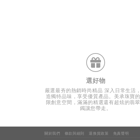
選好物
嚴選最夯的熱銷時尚精品 深入日常生活
造獨特品味，享受優質產品。美承珠寶
限創意空間，滿滿的精選還有超炫的翡
鐲讓您帶走。
關於我們
條款與細則
退換貨政策
免責聲明