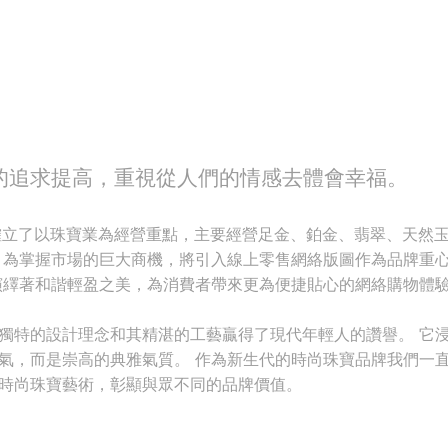
的追求提高，重視從人們的情感去體會幸福。
即確立了以珠寶業為經營重點，主要經營足金、鉑金、翡翠、天然
 為掌握市場的巨大商機，將引入線上零售網絡版圖作為品牌重
演繹著和諧輕盈之美，為消費者帶來更為便捷貼心的網絡購物體
獨特的設計理念和其精湛的工藝贏得了現代年輕人的讚譽。 它
氣，而是崇高的典雅氣質。 作為新生代的時尚珠寶品牌我們一
時尚珠寶藝術，彰顯與眾不同的品牌價值。