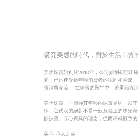
講究美感的時代，對於生活品質
美承珠寶始創於2010年，公司始創初期
間，已迅速受到年輕消費者的認同和青睞。
寶消費潮流。 在珠寶的殿堂中，美承始終
美承珠寶，一個極其年輕的珠寶品牌，以其
律，它代表的絕對不是一般意義上的珠光寶
嵌技藝、匠心獨具的理念，從而成就極致的
美承-承人之美！