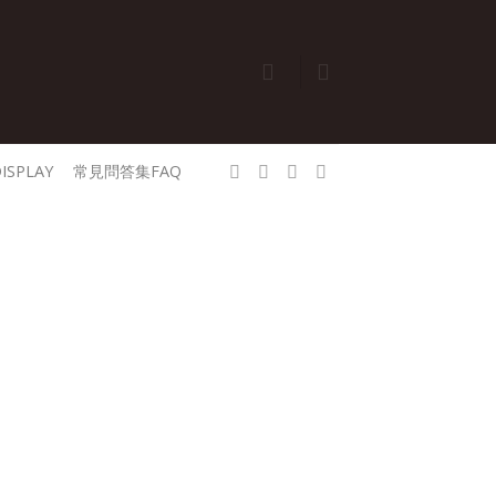
ISPLAY
常見問答集FAQ
承珠寶的設計從