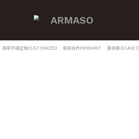
翡翠手鐲定制CUSTOMIZED
翡翠挂件PENDANT
案例展示CASE D
免責聲明
前，請認真閱讀以下法律聲明。如不接受本聲明，
網站，否則將視為全部接受本聲明。