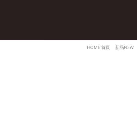
Skip
to
content
HOME 首頁
新品NEW
在您使用本網站